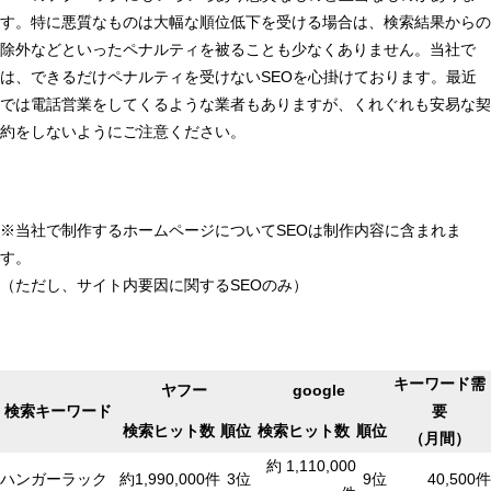
す。特に悪質なものは大幅な順位低下を受ける場合は、検索結果からの
除外などといったペナルティを被ることも少なくありません。当社で
は、できるだけペナルティを受けないSEOを心掛けております。最近
では電話営業をしてくるような業者もありますが、くれぐれも安易な契
約をしないようにご注意ください。
※当社で制作するホームページについてSEOは制作内容に含まれま
す。
（ただし、サイト内要因に関するSEOのみ）
キーワード需
ヤフー
google
検索キーワード
要
検索ヒット数
順位
検索ヒット数
順位
（月間）
約 1,110,000
ハンガーラック
約1,990,000件
3位
9位
40,500件