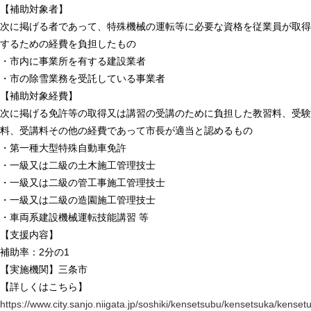
【補助対象者】
次に掲げる者であって、特殊機械の運転等に必要な資格を従業員が取得
するための経費を負担したもの
・市内に事業所を有する建設業者
・市の除雪業務を受託している事業者
【補助対象経費】
次に掲げる免許等の取得又は講習の受講のために負担した教習料、受験
料、受講料その他の経費であって市長が適当と認めるもの
・第一種大型特殊自動車免許
・一級又は二級の土木施工管理技士
・一級又は二級の管工事施工管理技士
・一級又は二級の造園施工管理技士
・車両系建設機械運転技能講習 等
【支援内容】
補助率：2分の1
【実施機関】三条市
【詳しくはこちら】
https://www.city.sanjo.niigata.jp/soshiki/kensetsubu/kensetsuka/kenset